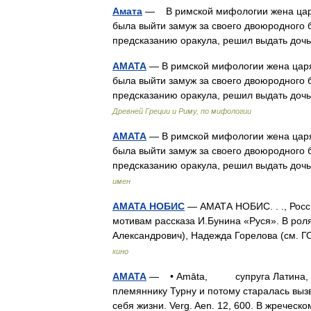
Амата
— В римской мифологии жена царя 
была выйти замуж за своего двоюродного б
предсказанию оракула, решил выдать до
АМАТА
— В римской мифологии жена царя
была выйти замуж за своего двоюродного б
предсказанию оракула, решил выдать до
Древней Греции и Риму, по мифологии
АМАТА
— В римской мифологии жена царя
была выйти замуж за своего двоюродного б
предсказанию оракула, решил выдать до
имен
АМАТА НОБИС
— АМАТА НОБИС. . ., Росси
мотивам рассказа И.Бунина «Руся». В рол
Александрович), Надежда Горелова (см.
кино
АМАТА
— • Amāta, супруга Латина, мат
племяннику Турну и потому старалась вызв
себя жизни. Verg. Aen. 12, 600. В жрече