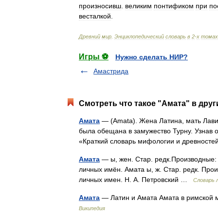
произносивш
.
великим
понтификом
при
по
весталкой
.
Древний
мир
.
Энциклопедический
словарь
в
2
-
х
томах
Игры ⚽
Нужно сделать НИР?
Амастрида
Смотреть что такое "Амата" в друг
Амата
— (Amata). Жена Латина, мать Лави
была обещана в замужество Турну. Узнав о
«Краткий словарь мифологии и древност
Амата
— ы, жен. Стар. редк.Производные:
личных имён. Амата ы, ж. Стар. редк. Про
личных имен. Н. А. Петровский …
Словарь 
Амата
— Латин и Амата Амата в римской м
Википедия