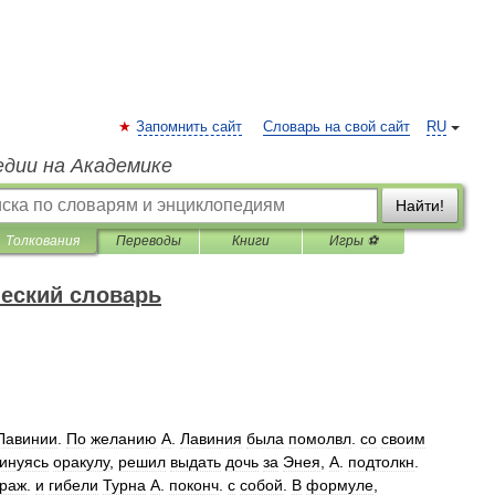
Запомнить сайт
Словарь на свой сайт
RU
едии на Академике
Найти!
Толкования
Переводы
Книги
Игры ⚽
еский словарь
Лавинии
.
По
желанию
А
.
Лавиния
была
помолвл
.
со
своим
инуясь
оракулу
,
решил
выдать
дочь
за
Энея
,
А
.
подтолкн
.
раж
.
и
гибели
Турна
А
.
поконч
.
с
собой
.
В
формуле
,