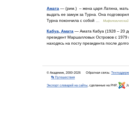
Амата
— (рим.) – жена царя Латина, мать
выдать ее замуж за Турна. Она подговорил
Турна покончила с собой …
Мифологический
Кабуа, Амата
— Амата Кабуа (1928 – 20 д
президент Маршалловых Островов с 1979 п
находясь на посту президента после дол
© Академик, 2000-2026
Обратная связь:
Техподдерж
👣 Путешествия
Экспорт словарей на сайты
, сделанные на PHP,
Jo