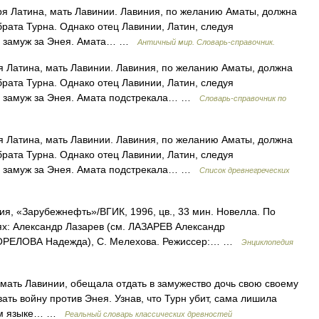
Латина, мать Лавинии. Лавиния, по желанию Аматы, должна
рата Турна. Однако отец Лавинии, Латин, следуя
чь замуж за Энея. Амата… …
Античный мир. Словарь-справочник.
 Латина, мать Лавинии. Лавиния, по желанию Аматы, должна
рата Турна. Однако отец Лавинии, Латин, следуя
чь замуж за Энея. Амата подстрекала… …
Cловарь-справочник по
 Латина, мать Лавинии. Лавиния, по желанию Аматы, должна
рата Турна. Однако отец Лавинии, Латин, следуя
чь замуж за Энея. Амата подстрекала… …
Список древнегреческих
я, «Зарубежнефть»/ВГИК, 1996, цв., 33 мин. Новелла. По
ях: Александр Лазарев (см. ЛАЗАРЕВ Александр
 ГОРЕЛОВА Надежда), С. Мелехова. Режиссер:… …
Энциклопедия
ь Лавинии, обещала отдать в замужество дочь свою своему
ать войну против Энея. Узнав, что Турн убит, сама лишила
ском языке… …
Реальный словарь классических древностей