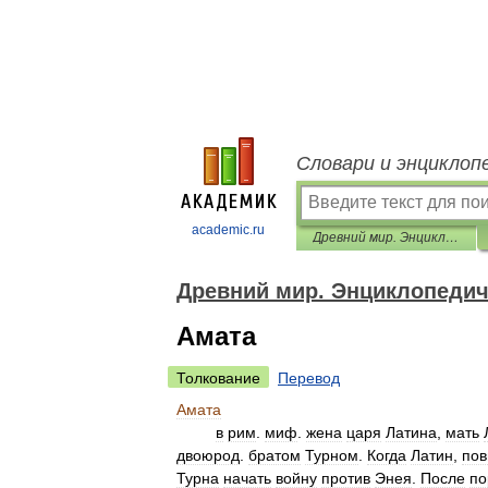
Словари и энциклоп
academic.ru
Древний мир. Энциклопедический словарь
Древний мир. Энциклопедич
Амата
Толкование
Перевод
Амата
в
рим
.
миф
.
жена
царя
Латина
,
мать
двоюрод
.
братом
Турном
.
Когда
Латин
,
пов
Турна
начать
войну
против
Энея
.
После
по