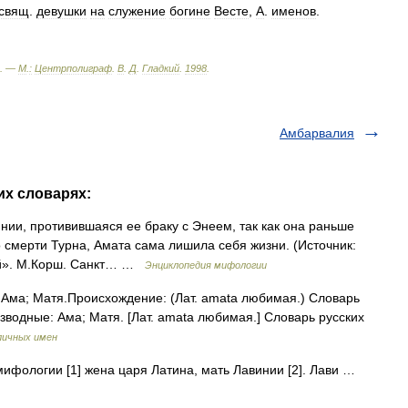
свящ
.
девушки
на
служение
богине
Весте
,
А
.
именов
.
. —
М
.
:
Центрполиграф
.
В
.
Д
.
Гладкий
.
1998
.
Амбарвалия
их словарях:
нии, противившаяся ее браку с Энеем, так как она раньше
 смерти Турна, Амата сама лишила себя жизни. (Источник:
ей». М.Корш. Санкт… …
Энциклопедия мифологии
 Ама; Матя.Происхождение: (Лат. amata любимая.) Словарь
изводные: Ама; Матя. [Лат. amata любимая.] Словарь русских
личных имен
ифологии [1] жена царя Латина, мать Лавинии [2]. Лави …